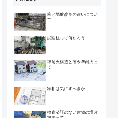
杭と地盤改良の違いについ
て
試験杭って何だろう
準耐火構造と省令準耐火っ
て
家相は気にすべきか
検査済証のない建物の増改
築等って