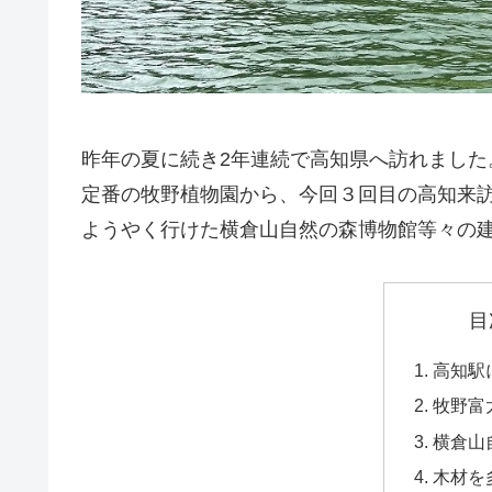
昨年の夏に続き2年連続で高知県へ訪れました
定番の牧野植物園から、今回３回目の高知来
ようやく行けた横倉山自然の森博物館等々の
目
高知駅
牧野富
横倉山
木材を