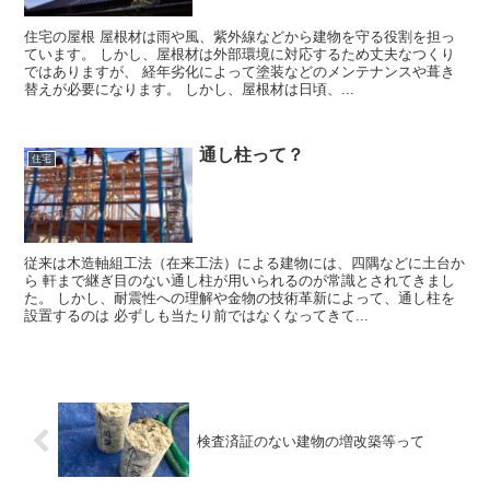
住宅の屋根 屋根材は雨や風、紫外線などから建物を守る役割を担っ
ています。 しかし、屋根材は外部環境に対応するため丈夫なつくり
ではありますが、 経年劣化によって塗装などのメンテナンスや葺き
替えが必要になります。 しかし、屋根材は日頃、...
通し柱って？
住宅
従来は木造軸組工法（在来工法）による建物には、四隅などに土台か
ら 軒まで継ぎ目のない通し柱が用いられるのが常識とされてきまし
た。 しかし、耐震性への理解や金物の技術革新によって、通し柱を
設置するのは 必ずしも当たり前ではなくなってきて...
検査済証のない建物の増改築等って