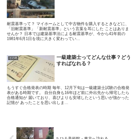
耐震基準って？ マイホームとして中古物件を購入するときなどに、
「旧耐震基準」「新耐震基準」という言葉を耳にした ことはありま
せんか？ 日本では建築基準法による耐震基準が、今から41年前の
1981年6月1日を境に大きく変わってい...
一級建築士ってどんな仕事？どう
その他
すればなれる？
もうすぐ合格発表の時期 毎年、12月下旬は一級建築士試験の合格発
表がある時期です。 自分自身も16年ほど前に外出先から帰宅したら
合格通知が 届いており、喜びよりも安堵したという思いが強かった
記憶が あったことを思い出しま...
ちひろ美術館・東京へ訪れる