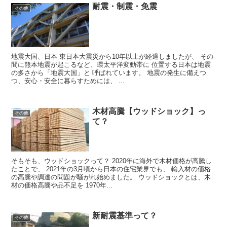
耐震・制震・免震
その他
地震大国、日本 東日本大震災から10年以上が経過しましたが、 その
間に熊本地震が起こるなど、環太平洋変動帯に 位置する日本は地震
の多さから「地震大国」と 呼ばれています。 地震の発生に備えつ
つ、安心・安全に暮らすためには、 ...
木材高騰【ウッドショック】っ
その他
て？
そもそも、ウッドショックって？ 2020年に海外で木材価格が高騰し
たことで、 2021年の3月頃から日本の住宅業界でも、 輸入材の価格
の高騰や調達の問題が騒がれ始めました。 ウッドショックとは、木
材の価格高騰や品不足を 1970年...
新耐震基準って？
その他