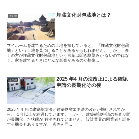
埋蔵文化財包蔵地とは？
その他
マイホームを建てるための土地を探していると、 「埋蔵文化財包蔵
地」という土地を見つけることがあるかもしれません。 しかし、多
くの方が埋蔵文化財包蔵地という言葉は聞き馴染みが ないのではな
く、家を建てるときにどんな影響があるのか想像...
2025 年4 月の法改正による確認
その他
申請の長期化その後
2025 年4 月に建築基準法と建築物省エネ法の改正が施行されてか
ら、 １年以上が経過しています。 しかし、建築確認申請の審査期間
が長期化した状態が 解消されていません。 設計業界の同業者と話を
する機会もありますが、 皆さん同...