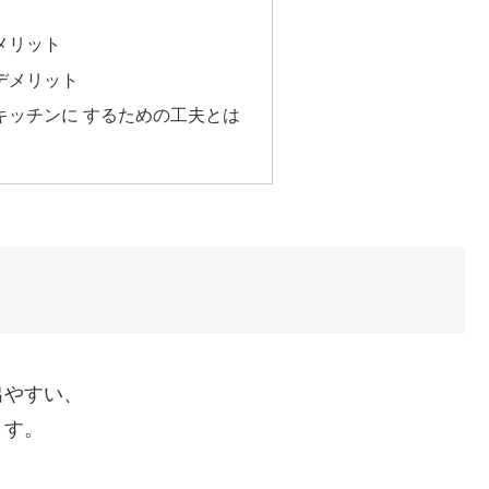
メリット
デメリット
キッチンに するための工夫とは
出やすい、
ます。
、