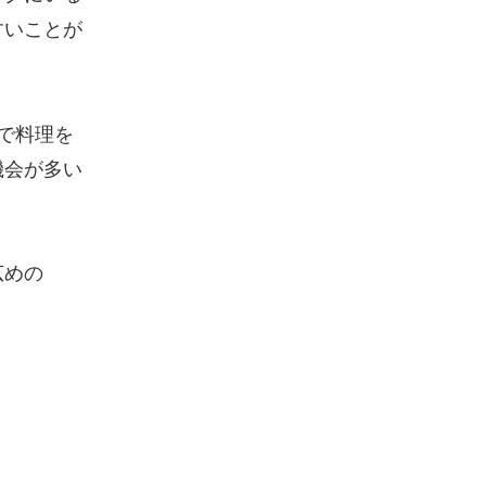
すいことが
で料理を
機会が多い
広めの