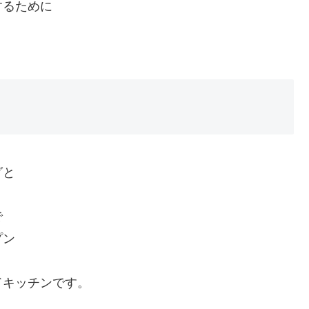
するために
グと
で
プン
ドキッチンです。