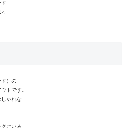
ンド
ン、
ンド）の
アウトです。
おしゃれな
ングにいる