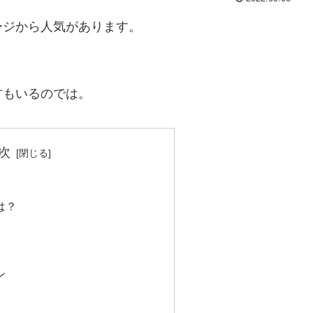
ージから人気があります。
方もいるのでは。
次
は？
ン