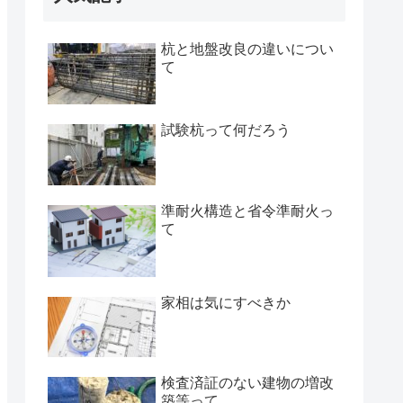
杭と地盤改良の違いについ
て
試験杭って何だろう
準耐火構造と省令準耐火っ
て
家相は気にすべきか
検査済証のない建物の増改
築等って