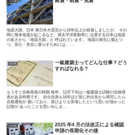
耐震・制震・免震
その他
地震大国、日本 東日本大震災から10年以上が経過しましたが、 その
間に熊本地震が起こるなど、環太平洋変動帯に 位置する日本は地震
の多さから「地震大国」と 呼ばれています。 地震の発生に備えつ
つ、安心・安全に暮らすためには、 ...
一級建築士ってどんな仕事？どう
その他
すればなれる？
もうすぐ合格発表の時期 毎年、12月下旬は一級建築士試験の合格発
表がある時期です。 自分自身も16年ほど前に外出先から帰宅したら
合格通知が 届いており、喜びよりも安堵したという思いが強かった
記憶が あったことを思い出しま...
2025 年4 月の法改正による確認
その他
申請の長期化その後